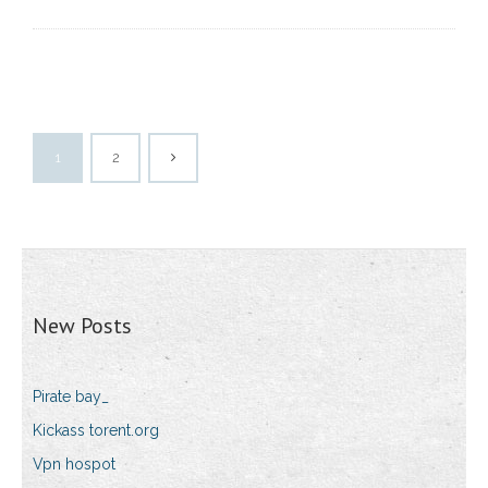
1
2
New Posts
Pirate bay_
Kickass torent.org
Vpn hospot